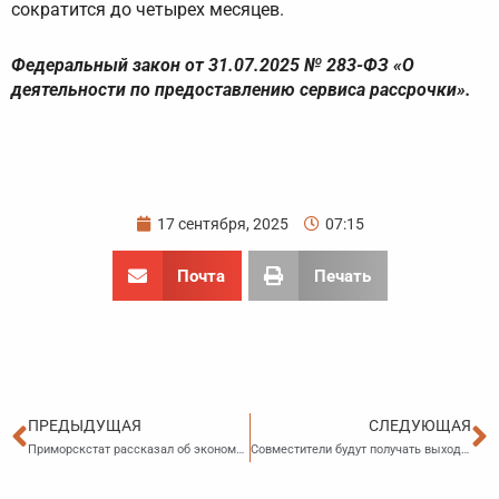
сократится до четырех месяцев.
Федеральный закон от 31.07.2025 № 283-ФЗ «О
деятельности по предоставлению сервиса рассрочки».
17 сентября, 2025
07:15
Почта
Печать
Пред
С
ПРЕДЫДУЩАЯ
СЛЕДУЮЩАЯ
Приморскстат рассказал об экономическом положении края в первом полугодии
Совместители будут получать выходное пособие при сокращении с основного места работы