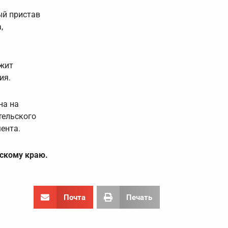
ый пристав
,
ежит
ия.
на на
тельского
ента.
скому краю.
Почта
Печать