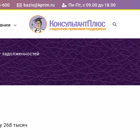
5-600
bazis@kprim.ru
Пн-Пт, с 09.00 до 18.00
ании
у задолженностей
у 268 тысяч