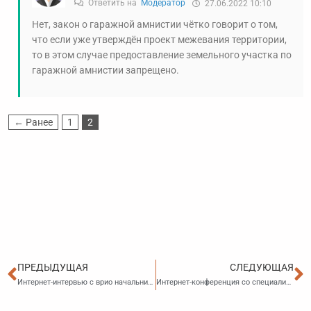
Ответить на
Модератор
27.06.2022 10:10
Нет, закон о гаражной амнистии чётко говорит о том,
что если уже утверждён проект межевания территории,
то в этом случае предоставление земельного участка по
гаражной амнистии запрещено.
← Ранее
1
2
Пред
С
ПРЕДЫДУЩАЯ
СЛЕДУЮЩАЯ
Интернет-интервью с врио начальника отдела исполнительного производства УФССП России по Приморскому краю Натальей Сергеевной Криваль на тему: «Взыскание задолженности по алиментам»
Интернет-конференция со специалистами Управления Федеральной налоговой службы РФ по Приморскому краю «Практика применения режимов СПВ и ТОСЭР в Приморском крае»