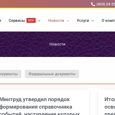
(423) 24-2
я
Cервисы
Новости
Услуги
О комп
NEW
Новости
окументы
Федеральные документы
Минтруд утвердил порядок
Ито
формирования справочника
осв
событий, наступление которых
пре