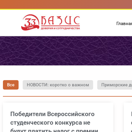
Перейти
к
содержимому
Главна
Все
НОВОСТИ: коротко о важном
Приморские д
Победители Всероссийского
студенческого конкурса не
будут платить налог с премии