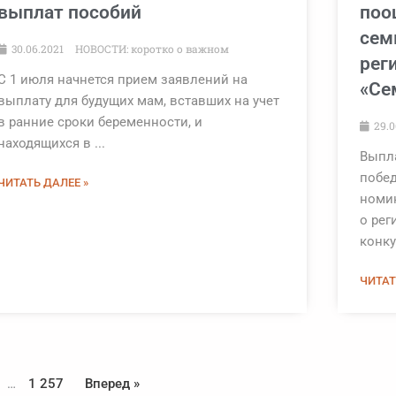
выплат пособий
поо
сем
30.06.2021
НОВОСТИ: коротко о важном
рег
С 1 июля начнется прием заявлений на
«Се
выплату для будущих мам, вставших на учет
в ранние сроки беременности, и
29.0
находящихся в ...
Выпл
побед
ЧИТАТЬ ДАЛЕЕ »
номи
о рег
конку
ЧИТАТ
…
1 257
Вперед »