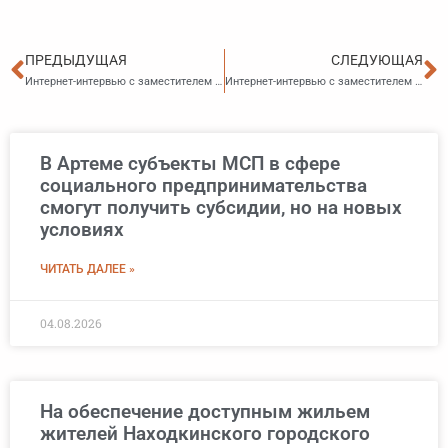
Пред
С
ПРЕДЫДУЩАЯ
СЛЕДУЮЩАЯ
Интернет-интервью с заместителем руководителя Приморского УФАС России Ни Андреем Владимировичем на тему: «Порядок подачи жалобы в УФАС»
Интернет-интервью с заместителем руководителя Приморского УФАС России Солдатовой Елизаветой Владимировной на тему : «Учет рекламы в сети Интернет-изменения в Закон о рекламе»
В Артеме субъекты МСП в сфере
социального предпринимательства
смогут получить субсидии, но на новых
условиях
ЧИТАТЬ ДАЛЕЕ »
04.08.2026
На обеспечение доступным жильем
жителей Находкинского городского